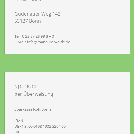
Gudenauer Weg 142
53127 Bonn
Tel.: 0 22 8 / 28 99 8 – 0
E-Mail: info@maria-im-walde.de
Spenden
per Überweisung
Sparkasse KölnBonn
IBAN:
DE74 3705 0198 1932 3204 66
BIC: