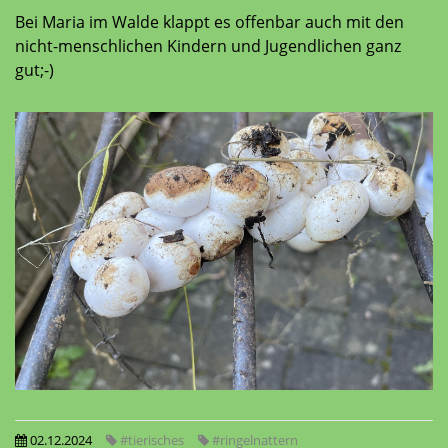
Bei Maria im Walde klappt es offenbar auch mit den
nicht-menschlichen Kindern und Jugendlichen ganz
gut;-)
02.12.2024
#tierisches
#ringelnattern