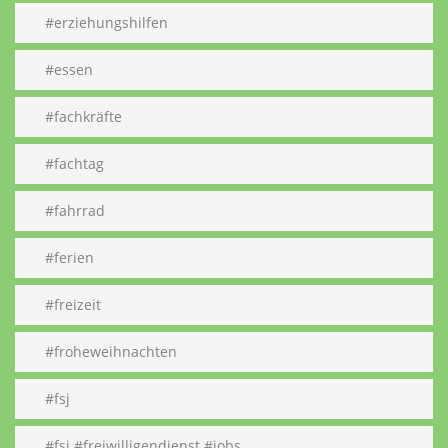
#erziehungshilfen
#essen
#fachkräfte
#fachtag
#fahrrad
#ferien
#freizeit
#froheweihnachten
#fsj
#fsj #freiwilligendienst #jobs