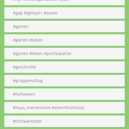
#gap #lgbtqia+ #queer
#garten
#garten #leben
#garten #leben #partizipation
#geschichte
#gruppenalltag
#halloween
#haus_marienheim #elternfrühstück
#holzwerkstatt