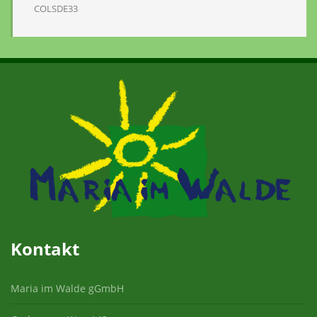
COLSDE33
Kontakt
Maria im Walde gGmbH