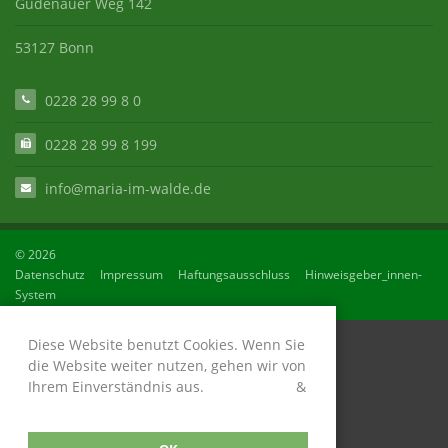
Gudenauer Weg 142
53127 Bonn
0228 28 99 8 0
0228 28 99 8 199
info@maria-im-walde.de
© 2026
Datenschutz
Impressum
Haftungsausschluss
Hinweisgeber_innen-
System
Diese Website benutzt Cookies. Wenn Sie
die Website weiter nutzen, gehen wir von
Ihrem Einverständnis aus.
Datenschutz
&
Impressum