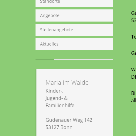
Standorte
G
Angebote
5
Stellenangebote
Te
Aktuelles
G
Wi
D
Maria im Walde
Kinder-,
Bi
Jugend- &
al
Familienhilfe
Gudenauer Weg 142
53127 Bonn