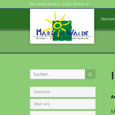
Wir sind für Sie da:
0 22 8 / 28 99 8 – 0
Startsei
Startseite
A
Über uns
M