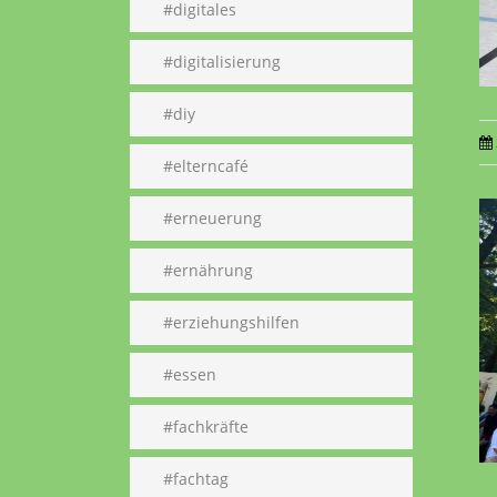
#digitales
#digitalisierung
#diy
#elterncafé
#erneuerung
#ernährung
#erziehungshilfen
#essen
#fachkräfte
#fachtag