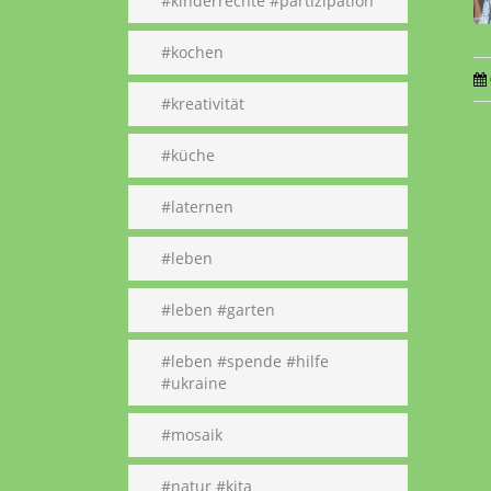
#kinderrechte #partizipation
#kochen
#kreativität
#küche
#laternen
#leben
#leben #garten
#leben #spende #hilfe
#ukraine
#mosaik
#natur #kita