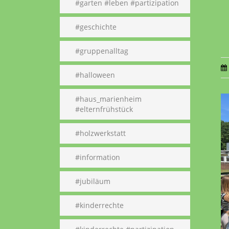
#garten #leben #partizipation
#geschichte
#gruppenalltag
#halloween
#haus_marienheim
#elternfrühstück
#holzwerkstatt
#information
#jubiläum
#kinderrechte