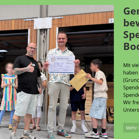
Ge
be
Sp
Bo
Mit vi
haben 
(Grund
Spende
Spende
Wir fr
Unters
Mehr 