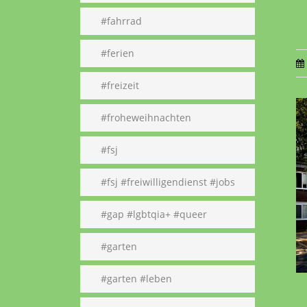
#fahrrad
#ferien
#freizeit
#froheweihnachten
#fsj
#fsj #freiwilligendienst #jobs
#gap #lgbtqia+ #queer
#garten
#garten #leben