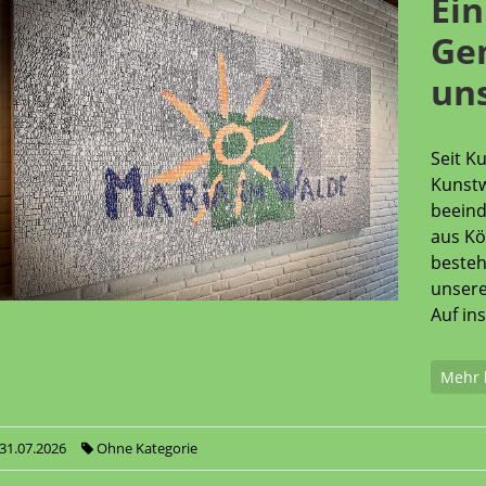
Ein
Ge
un
Seit K
Kunstw
beeind
aus Kö
besteh
unsere
Auf in
Mehr 
31.07.2026
Ohne Kategorie