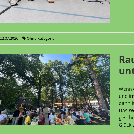
22.07.2026
Ohne Kategorie
Rau
un
Wenn d
und im
dann is
Das We
gesche
Glück w