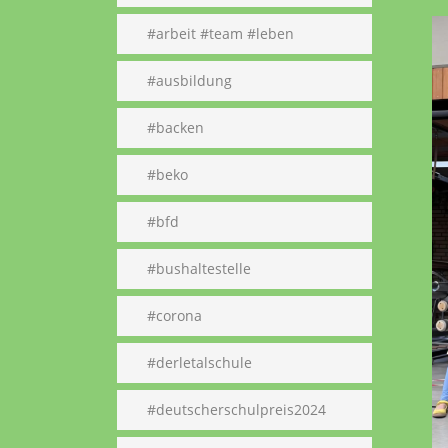
#arbeit #team #leben
#ausbildung
#backen
#beko
#bfd
#bushaltestelle
#corona
#derletalschule
#deutscherschulpreis2024