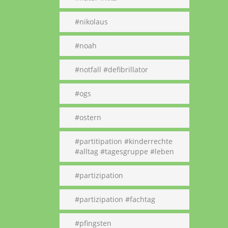
#nikolaus
#noah
#notfall #defibrillator
#ogs
#ostern
#partitipation #kinderrechte
#alltag #tagesgruppe #leben
#partizipation
#partizipation #fachtag
#pfingsten