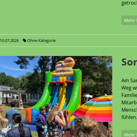
getrock
Mehr 
10.07.2026
Ohne Kategorie
So
Am Sa
Weg wi
Famili
Mitarb
Mensch
fühlen
Mehr 