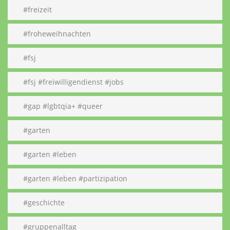
#freizeit
#froheweihnachten
#fsj
#fsj #freiwilligendienst #jobs
#gap #lgbtqia+ #queer
#garten
#garten #leben
#garten #leben #partizipation
#geschichte
#gruppenalltag