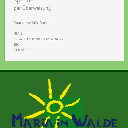
Spenden
per Überweisung
Sparkasse KölnBonn
IBAN:
DE74 3705 0198 1932 3204 66
BIC:
COLSDE33