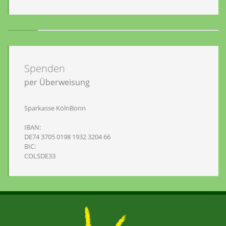
Spenden
per Überweisung
Sparkasse KölnBonn
IBAN:
DE74 3705 0198 1932 3204 66
BIC:
COLSDE33